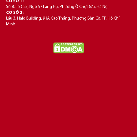
CƠ SỞ 1 :
Số 8, Lô C25, Ngõ 57 Láng Hạ, Phường Ô Chợ Dừa, Hà Nội
CƠ SỞ 2 :
Lầu 3, Halo Building, 91A Cao Thắng, Phường Bàn Cờ, TP. Hồ Chí
Minh