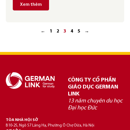
Xem thêm
←
1
2
3
4
5
→
CÔNG TY CỔ PHẦN
GIÁO DỤC GERMAN
LINK
13 năm chuyên du học
Đại học Đức
TÒA NHÀ HỘI SỞ
B10-25, Ngõ 57 Láng Hạ, Phường Ô Chợ Dừa, Hà Nội