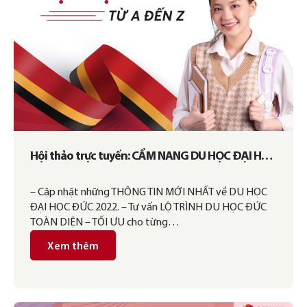
Hội thảo trực tuyến: CẨM NANG DU HỌC ĐẠI HỌC
ĐỨC TỪ A ĐẾN Z
– Cập nhật những THÔNG TIN MỚI NHẤT về DU HỌC
ĐẠI HỌC ĐỨC 2022. – Tư vấn LỘ TRÌNH DU HỌC ĐỨC
TOÀN DIỆN – TỐI ƯU cho từng…
Xem thêm