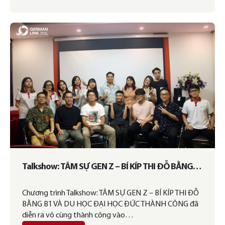
Talkshow: TÂM SỰ GEN Z – BÍ KÍP THI ĐỖ BẰNG
B1 VÀ DU HỌC ĐẠI HỌC ĐỨC THÀNH CÔNG
Chương trình Talkshow: TÂM SỰ GEN Z – BÍ KÍP THI ĐỖ
BẰNG B1 VÀ DU HỌC ĐẠI HỌC ĐỨC THÀNH CÔNG đã
diễn ra vô cùng thành công vào…