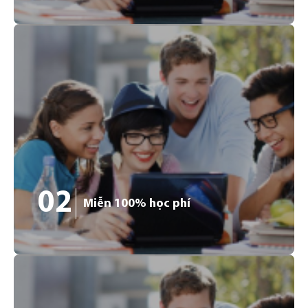
01
Đức hiện có hơn 400 trường Đại học cùng hơn 1.800
chương trình học với chất lượng đào tạo hàng đầu thế
giới và bằng cấp được công nhận toàn cầu. Đức là lựa
chọn lý tưởng của nhiều du học sinh quốc tế.
02
Miễn 100% học phí