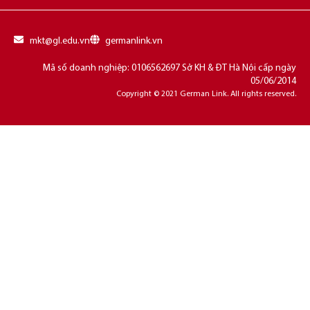
mkt@gl.edu.vn
germanlink.vn
Mã số doanh nghiệp: 0106562697 Sở KH & ĐT Hà Nội cấp ngày
05/06/2014
Copyright © 2021 German Link. All rights reserved.