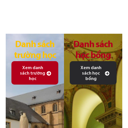
Danh sách
Danh sách
trường học
học bổng
Xem danh
Xem danh
sách trường
sách học
học
bổng