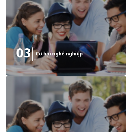
02
Sinh viên quốc tế được MIỄN 100% HỌC PHÍ khi học
tập tại Đức (Hệ Cử nhân, Hệ Thạc sĩ, Hệ Tiến sĩ). Có
nhiều chính sách hỗ trợ sinh viên như: miễn phí đi lại
bằng phương tiện công cộng, bảo hiểm y tế...
03
Cơ hội nghề nghiệp
03
Theo Viện Nghiên cứu thị trường lao động và việc làm
(IAB) của Đức công bố, khoảng 1,36 triệu việc làm tại