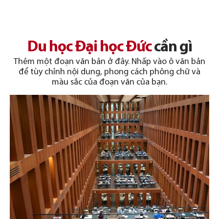
06
Là đầu tàu kinh tế châu Âu, Đức có mức sống cao với
Du học Đại học Đức
cần gì
chế độ y tế và hệ thống an sinh xã hội toàn diện. Đức
cũng là quốc gia ổn định về chính trị và xã hội, nơi quyền
Thêm một đoạn văn bản ở đây. Nhấp vào ô văn bản
tự do và bình đẳng được xem trọng
để tùy chỉnh nội dung, phong cách phông chữ và
màu sắc của đoạn văn của bạn.