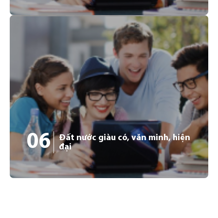
05
Đến với Đức, sinh viên có thể khám phá hơn 600 danh
lam thắng cảnh của thế giới. Ngoài ra, sinh viên được
thỏa sức đi du lịch và tìm hiểu nền văn hóa của 29 quốc
gia Châu Âu khác mà không cần xin visa.
06
Đất nước giàu có, văn minh, hiện
đại