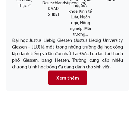
kiến
Cử nhân,
Tự nhiên, Xã
Deutschlandstipendium,
Thạc sĩ
hội, Sức
DAAD-
khỏe, Kinh tế,
STIBET
Luật, Ngôn
ngữ, Nông
nghiệp, Môi
trường...
Đại học Justus Liebig Giessen (Justus Liebig University
Giessen – JLU) là một trong những trường đại học công
lập danh tiếng và lâu đời nhất tại Đức, tọa lạc tại thành
phố Giessen, bang Hessen. Trường cung cấp nhiều
chương trình học bổng đa dạng dành cho sinh viên
Xem thêm