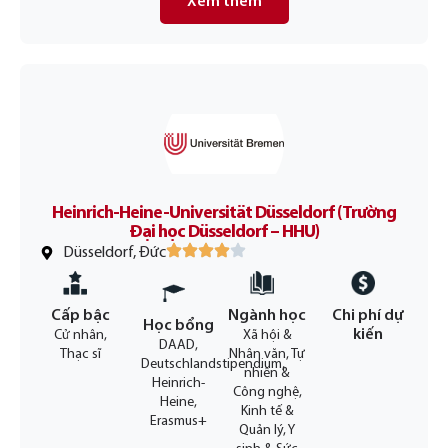
Xem thêm
Heinrich-Heine-Universität Düsseldorf (Trường
Đại học Düsseldorf – HHU)
Düsseldorf, Đức
Cấp bậc
Ngành học
Chi phí dự
Học bổng
kiến
Cử nhân,
Xã hội &
DAAD,
Thạc sĩ
Nhân văn, Tự
Deutschlandstipendium,
nhiên &
Heinrich-
Công nghệ,
Heine,
Kinh tế &
Erasmus+
Quản lý, Y