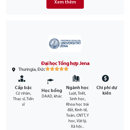
Xem thêm
Đại học Tổng hợp Jena
Thuringia, Đức
Cấp bậc
Ngành học
Chi phí dự
Học bổng
kiến
Cử nhân,
Luật, Triết,
DAAD, khác
Thạc sĩ, Tiến
Sinh học,
sĩ
Khoa học trái
đất, Kinh tế,
Toán, CNTT, Y
học, Vật lý,
Xã hội...