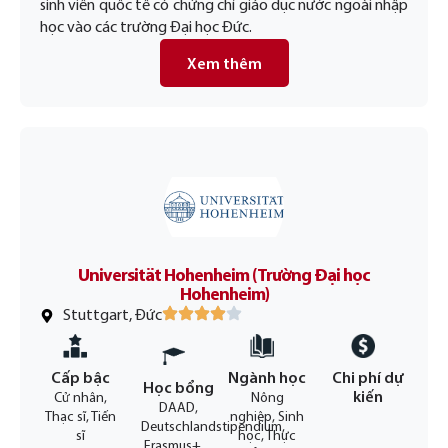
sinh viên quốc tế có chứng chỉ giáo dục nước ngoài nhập
học vào các trường Đại học Đức.
Xem thêm
Universität Hohenheim (Trường Đại học
Hohenheim)
Stuttgart, Đức
Cấp bậc
Ngành học
Chi phí dự
Học bổng
kiến
Cử nhân,
Nông
DAAD,
Thạc sĩ, Tiến
nghiệp, Sinh
Deutschlandstipendium,
sĩ
học, Thực
Erasmus+,...