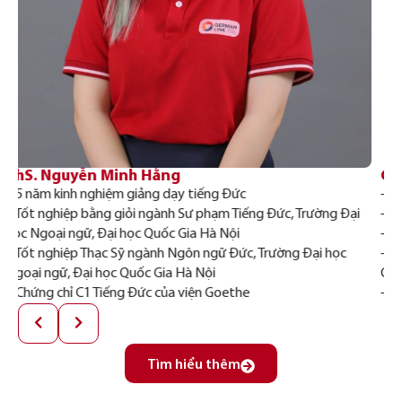
Cô Bùi Diệu Linh
T
– Hơn 7 năm kinh nghiệm giảng dạy tiếng Đức
–
– Tốt nghiệp Đại học ngành Ngôn ngữ Đức, trường ĐH Hà Nội
–
– Chứng chỉ C1 tiếng Đức của viện Goethe
h
– Chứng chỉ phương pháp giảng dạy tiếng Đức của viện
–
Goethe
N
– Chứng chỉ nghiệp vụ sư phạm của ĐH Sư phạm Hà Nội
Tìm hiểu thêm