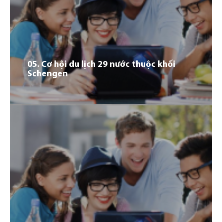
Đức hiện có hơn 400 trường Đại học cùng hơn 1.800
chương trình học với chất lượng đào tạo hàng đầu thế
giới và bằng cấp được công nhận toàn cầu. Đức là lựa
chọn lý tưởng của nhiều du học sinh quốc tế.
05. Cơ hội du lịch 29 nước thuộc khối
Schengen
01
Đức hiện có hơn 400 trường Đại học cùng hơn 1.800
chương trình học với chất lượng đào tạo hàng đầu thế
giới và bằng cấp được công nhận toàn cầu. Đức là lựa
chọn lý tưởng của nhiều du học sinh quốc tế.