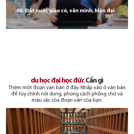
06. Đất nước giàu có, văn minh, hiện đại
01
Đức hiện có hơn 400 trường Đại học cùng hơn 1.800
du học đại học đức
Cần gì
chương trình học với chất lượng đào tạo hàng đầu thế
Thêm một đoạn văn bản ở đây. Nhấp vào ô văn bản
giới và bằng cấp được công nhận toàn cầu. Đức là lựa
để tùy chỉnh nội dung, phong cách phông chữ và
chọn lý tưởng của nhiều du học sinh quốc tế.
màu sắc của đoạn văn của bạn.