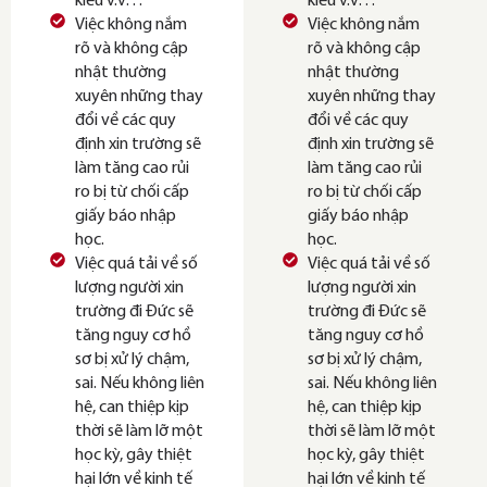
kiều v.v…
kiều v.v…
Việc không nắm
Việc không nắm
rõ và không cập
rõ và không cập
nhật thường
nhật thường
xuyên những thay
xuyên những thay
đổi về các quy
đổi về các quy
định xin trường sẽ
định xin trường sẽ
làm tăng cao rủi
làm tăng cao rủi
ro bị từ chối cấp
ro bị từ chối cấp
giấy báo nhập
giấy báo nhập
học.
học.
Việc quá tải về số
Việc quá tải về số
lượng người xin
lượng người xin
trường đi Đức sẽ
trường đi Đức sẽ
tăng nguy cơ hồ
tăng nguy cơ hồ
sơ bị xử lý chậm,
sơ bị xử lý chậm,
sai. Nếu không liên
sai. Nếu không liên
hệ, can thiệp kịp
hệ, can thiệp kịp
thời sẽ làm lỡ một
thời sẽ làm lỡ một
học kỳ, gây thiệt
học kỳ, gây thiệt
hại lớn về kinh tế
hại lớn về kinh tế