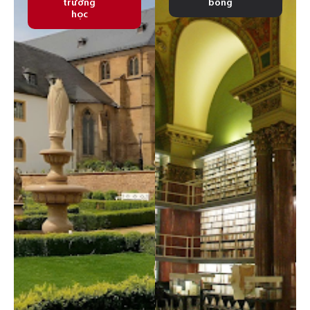
trường
bổng
học