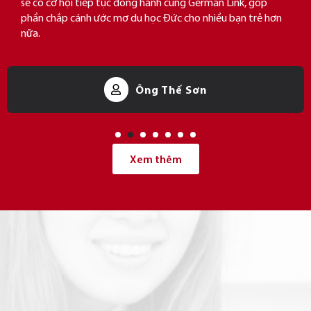
sẽ có cơ hội tiếp tục đồng hành cùng German Link, góp
phần chắp cánh ước mơ du học Đức cho nhiều bạn trẻ hơn
nữa.
Ông Thế Sơn
Xem thêm