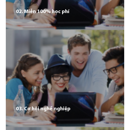
năng sống Cải thiện khả năng ngoại ngữ
02. Miễn 100% học phí
02
Vì sao đối tượng đó nên đi du học tại Đức: Đưa ra
những lý do vì sao nhóm đối tượng cụ thể của chương
trình nên lựa chọn đi du học, những kết quả tích cực
đem lại, ý nghĩa của du học đối với tương lai. Ví dụ: Nền
giáo dục chất lượng cao Cơ hội việc làm Nâng cao kỹ
năng sống Cải thiện khả năng ngoại ngữ
03. Cơ hội nghề nghiệp