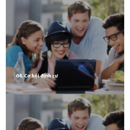
03
Đức hiện có hơn 400 trường Đại học cùng hơn 1.800
chương trình học với chất lượng đào tạo hàng đầu thế
giới và bằng cấp được công nhận toàn cầu. Đức là lựa
chọn lý tưởng của nhiều du học sinh quốc tế.
04. Cơ hội định cư
01