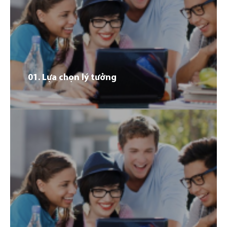
01. Lựa chọn lý tưởng
01
Vì sao đối tượng đó nên đi du học tại Đức: Đưa ra
những lý do vì sao nhóm đối tượng cụ thể của chương
trình nên lựa chọn đi du học, những kết quả tích cực
đem lại, ý nghĩa của du học đối với tương lai. Ví dụ: Nền
giáo dục chất lượng cao Cơ hội việc làm Nâng cao kỹ