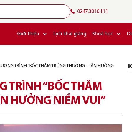
0247.3010.111
Giới thiệu
Lịch khai giảng
Khoá học
D
K
CHƯƠNG TRÌNH “BỐC THĂM TRÚNG THƯỞNG – TẬN HƯỞNG
NG TRÌNH “BỐC THĂM
N HƯỞNG NIỀM VUI”