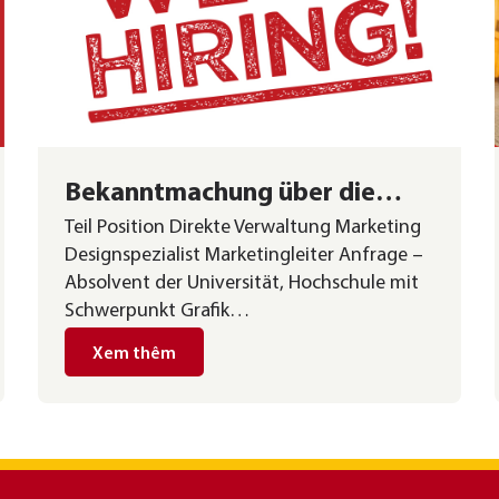
Bekanntmachung über die
Teil Position Direkte Verwaltung Marketing
Einstellung von
Designspezialist Marketingleiter Anfrage –
Konstruktionspersonal
Absolvent der Universität, Hochschule mit
Schwerpunkt Grafik…
Xem thêm