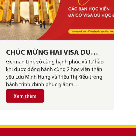
CHÚC MỪNG HAI VISA DU
German Link vô cùng hạnh phúc và tự hào
HỌC ĐỨC NÓNG HỔI CẬP BẾN
khi được đồng hành cùng 2 học viên thân
GERMAN LINK
yêu Lưu Minh Hưng và Triệu Thị Kiều trong
hành trình chinh phục giấc m…
Xem thêm