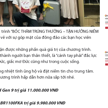
ương trình “BỐC THĂM TRÚNG THƯỞNG – TẬN HƯỞNG NIỀM
i vẻ với sự góp mặt của đông đảo các bạn học viên
n được những phần quà giá trị của chương trình.
ành người bạn thân thiết, là “cánh tay phải” đắc lực
Đức, giấc mơ Đức cũng như trong cuộc sống.
g nhiệt tình ủng hộ và đặt niềm tin cho trung tâm.
ương trình hấp dẫn hơn nữa sắp tới nhé.
d Gen 9 trị giá 11.000.000 VNĐ
p BR1100FKA trị giá 9.980.000 VNĐ