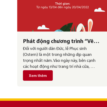
Phát động chương trình “Vẽ
Đối với người dân Đức, lễ Phục sinh
trứng Phục sinh cùng German
(Ostern) là một trong những dịp quan
Link” 2022
trọng nhất năm. Vào ngày này, bên cạnh
các hoạt động như trang trí nhà cửa, …
Xem thêm