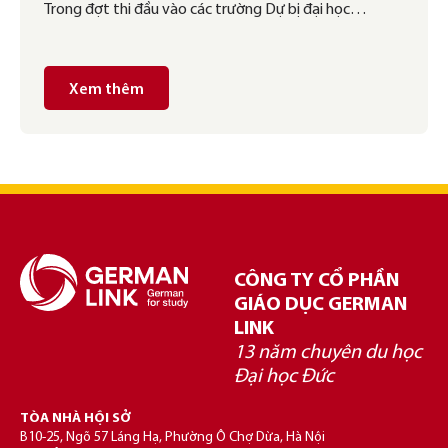
Trong đợt thi đầu vào các trường Dự bị đại học…
Xem thêm
CÔNG TY CỔ PHẦN
GIÁO DỤC GERMAN
LINK
13 năm chuyên du học
Đại học Đức
TÒA NHÀ HỘI SỞ
B10-25, Ngõ 57 Láng Hạ, Phường Ô Chợ Dừa, Hà Nội