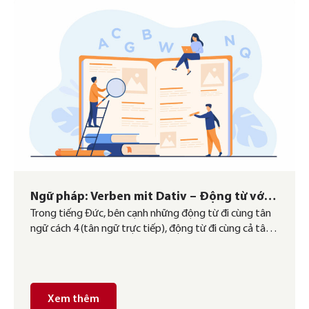
Ngữ pháp: Verben mit Dativ – Động từ với
Trong tiếng Đức, bên cạnh những động từ đi cùng tân
tân ngữ cách 3
ngữ cách 4 (tân ngữ trực tiếp), động từ đi cùng cả tân
ngữ cách 3 và cách 4 thì có một số ít (khoảng 3%) động
từ chỉ yêu cầu tân ngữ cách 3 (tân ngữ gián tiếp). Các
động từ đi kèm […]
Xem thêm