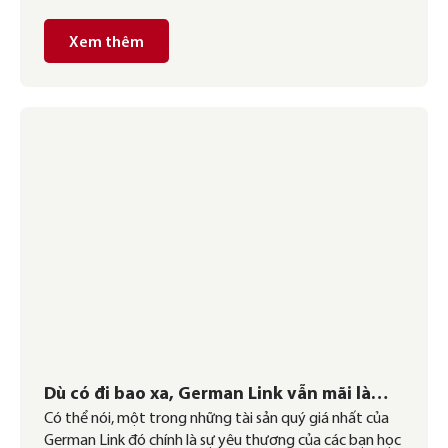
Xem thêm
Dù có đi bao xa, German Link vẫn mãi là
Có thể nói, một trong những tài sản quý giá nhất của
nhà
German Link đó chính là sự yêu thương của các bạn học