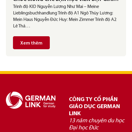
Trình độ KID Nguyễn Lương Như Mai – Meine
CUỘC THI “MEIN LIEBLINGSORT” 2021
Lieblingsbuchhandlung Trình độ A1 Ngô Thùy Lương:
Mein Haus Nguyễn Đức Huy: Mein Zimmer Trình độ A2
Lê Thá…
Xem thêm
CÔNG TY CỔ PHẦN
GIÁO DỤC GERMAN
LINK
13 năm chuyên du học
Đại học Đức