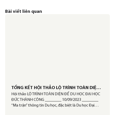
Bài viết liên quan
TỔNG KẾT HỘI THẢO LỘ TRÌNH TOÀN DIỆN
Hội thảo LỘ TRÌNH TOÀN DIỆN ĐỂ DU HỌC ĐẠI HỌC
ĐỂ DU HỌC ĐẠI HỌC ĐỨC THÀNH CÔNG
ĐỨC THÀNH CÔNG ________ 10/09/2023 ________
“Ma trận” thông tin Du học, đặc biệt là Du học Đại…