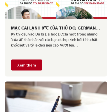
MẶC CÁI LẠNH 8℃ CỦA THỦ ĐÔ, GERMAN
Kỳ thi đầu vào Dự bị Đại học Đức là một trong những
LINK VẪN LUÔN NGẬP TRÀN NHỮNG TIN VUI
“cửa ải” khó nhằn với các bạn du học sinh bởi tính chất
ẤM ÁP
khốc liệt và tỷ lệ chọi siêu cao. Vượt lên…
Xem thêm