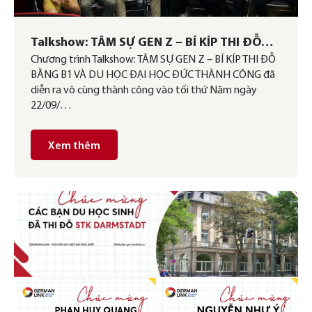
Talkshow: TÂM SỰ GEN Z – BÍ KÍP THI ĐỖ
Chương trình Talkshow: TÂM SỰ GEN Z – BÍ KÍP THI ĐỖ
BẰNG B1 VÀ DU HỌC ĐẠI HỌC ĐỨC THÀNH
BẰNG B1 VÀ DU HỌC ĐẠI HỌC ĐỨC THÀNH CÔNG đã
CÔNG
diễn ra vô cùng thành công vào tối thứ Năm ngày
22/09/…
Xem thêm