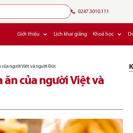
0247.3010.111
Giới thiệu
Lịch khai giảng
Khoá học
D
K
 của người Việt và người Đức
 ăn của người Việt và