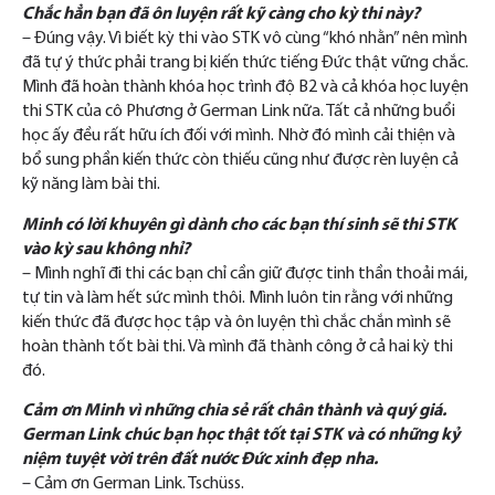
Chắc hẳn bạn đã ôn luyện rất kỹ càng cho kỳ thi này?
– Đúng vậy. Vì biết kỳ thi vào STK vô cùng “khó nhằn” nên mình
đã tự ý thức phải trang bị kiến thức tiếng Đức thật vững chắc.
Mình đã hoàn thành khóa học trình độ B2 và cả khóa học luyện
thi STK của cô Phương ở German Link nữa. Tất cả những buổi
học ấy đều rất hữu ích đối với mình. Nhờ đó mình cải thiện và
bổ sung phần kiến thức còn thiếu cũng như được rèn luyện cả
kỹ năng làm bài thi.
Minh có lời khuyên gì dành cho các bạn thí sinh sẽ thi STK
vào kỳ sau không nhỉ?
– Mình nghĩ đi thi các bạn chỉ cần giữ được tinh thần thoải mái,
tự tin và làm hết sức mình thôi. Mình luôn tin rằng với những
kiến thức đã được học tập và ôn luyện thì chắc chắn mình sẽ
hoàn thành tốt bài thi. Và mình đã thành công ở cả hai kỳ thi
đó.
Cảm ơn Minh vì những chia sẻ rất chân thành và quý giá.
German Link chúc bạn học thật tốt tại STK và có những kỷ
niệm tuyệt vời trên đất nước Đức xinh đẹp nha.
– Cảm ơn German Link. Tschüss.