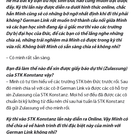
nể mà bất kỳ bạn du học sinh Đức nào cũng muốn đạt được
đấy. Kỳ thi lần này được diễn ra dưới hình thức online, chắc
hẳn Minh cũng sẽ có những bỡ ngỡ nhất định khi đi thi phải
không? German Link rất muốn trở thành cầu nối giữa Minh
và các bạn học sinh đang ấp ủ giấc mơ thi vào các trường
Dự bị đại học của Đức, để các bạn có thể lắng nghe những
chia sẻ, những trải nghiệm mà Minh có được trong kỳ thi
vừa rồi. Không biết Minh có sẵn sàng chia sẻ không nhỉ?
– Có mình rất sẵn sàng.
Bạn đã làm thế nào để xin được giấy báo dự thi (Zulassung)
của STK Konstanz vậy?
– Mình có tự tìm hiểu về các trường STK bên Đức trước rồi. Sau
đó mình chia sẻ với các cô ở German Link và được các cô hỗ trợ
xin Zulassung của STK Konstanz. Mọi hồ sơ đều đã được các cô
chuẩn bị kỹ lưỡng từ đầu nên chỉ sau hai tuần là STK Konstanz
đã gửi Zulassung về cho mình rồi.
Kỳ thi vào STK Konstanz lần này diễn ra Online. Vậy Minh có
thể chia sẻ về hành trình đi thi đặc biệt này của mình với
German Link không nhỉ?