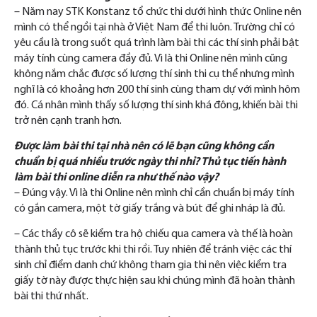
– Năm nay STK Konstanz tổ chức thi dưới hình thức Online nên
mình có thể ngồi tại nhà ở Việt Nam để thi luôn. Trường chỉ có
yêu cầu là trong suốt quá trình làm bài thi các thí sinh phải bật
máy tính cùng camera đầy đủ. Vì là thi Online nên mình cũng
không nắm chắc được số lượng thí sinh thi cụ thể nhưng mình
nghĩ là có khoảng hơn 200 thí sinh cùng tham dự với mình hôm
đó. Cá nhân mình thấy số lượng thí sinh khá đông, khiến bài thi
trở nên cạnh tranh hơn.
Được làm bài thi tại nhà nên có lẽ bạn cũng không cần
chuẩn bị quá nhiều trước ngày thi nhỉ? Thủ tục tiến hành
làm bài thi online diễn ra như thế nào vậy?
– Đúng vậy. Vì là thi Online nên mình chỉ cần chuẩn bị máy tính
có gắn camera, một tờ giấy trắng và bút để ghi nháp là đủ.
– Các thầy cô sẽ kiểm tra hộ chiếu qua camera và thế là hoàn
thành thủ tục trước khi thi rồi. Tuy nhiên để tránh việc các thí
sinh chỉ điểm danh chứ không tham gia thi nên việc kiểm tra
giấy tờ này được thực hiện sau khi chúng mình đã hoàn thành
bài thi thứ nhất.