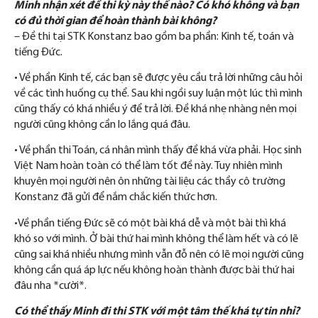
Minh nhận xét đề thi kỳ này thế nào? Có khó không và bạn
có đủ thời gian để hoàn thành bài không?
– Đề thi tại STK Konstanz bao gồm ba phần: Kinh tế, toán và
tiếng Đức.
• Về phần Kinh tế, các bạn sẽ được yêu cầu trả lời những câu hỏi
về các tình huống cụ thể. Sau khi ngồi suy luận một lúc thì mình
cũng thấy có khá nhiều ý để trả lời. Đề khá nhẹ nhàng nên mọi
người cũng không cần lo lắng quá đâu.
• Về phần thi Toán, cá nhân mình thấy đề khá vừa phải. Học sinh
Việt Nam hoàn toàn có thể làm tốt đề này. Tuy nhiên mình
khuyên mọi người nên ôn những tài liệu các thầy cô trường
Konstanz đã gửi để nắm chắc kiến thức hơn.
•Về phần tiếng Đức sẽ có một bài khá dễ và một bài thì khá
khó so với mình. Ở bài thứ hai mình không thể làm hết và có lẽ
cũng sai khá nhiều nhưng mình vẫn đỗ nên có lẽ mọi người cũng
không cần quá áp lực nếu không hoàn thành được bài thứ hai
đâu nha *cười*.
Có thể thấy Minh đi thi STK với một tâm thế khá tự tin nhỉ?