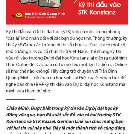
Kỳ thi đầu vào Dự bị đại học (STK) luôn là một trong những
“cửa ải” khó nhằn đối với các bạn du học sinh. Thông thường, kỳ
thi ấy sẽ được các trường dự bị tổ chức tại Đức, chỉ có một số
nhỏ trường STK có tổ chức thi ở Việt Nam. Thế nhưng kỳ thi
vừa rồi vào trường Dự bị đại học Konstanz lại diễn ra dưới hình
thức Online đó. Các bạn có tò mò liệu một kỳ thi diễn ra Online
sẽ như thế nào không? Hãy cùng trò chuyện với Trần Đình
Quang Minh – cậu bạn du học sinh tại Đức của German Link để
nghe bạn chia sẻ về kỳ thi đầu vào Dự bị đại học Konstanz mà
mình vừa tham dự nhé.
____________
Chào Minh. Được biết trong kỳ thi vào Dự bị đại học kỳ
đông vừa qua, bạn đã xuất sắc đỗ vào cả hai trường STK
Konstanz và STK Kassel, German Link xin chúc mừng bạn
với hai tin vui này nhé. Đây là một thành tích vô cùng đáng