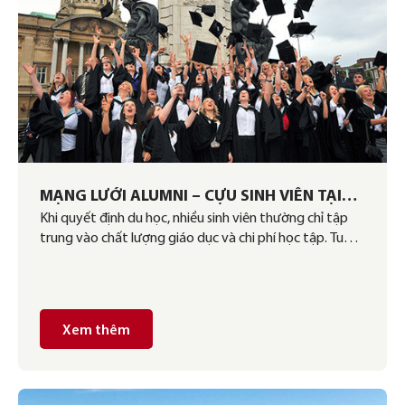
MẠNG LƯỚI ALUMNI – CỰU SINH VIÊN TẠI
Khi quyết định du học, nhiều sinh viên thường chỉ tập
ĐỨC: LỢI ÍCH TO LỚN DÀNH CHO SINH VIÊN
trung vào chất lượng giáo dục và chi phí học tập. Tuy
QUỐC TẾ
nhiên, một yếu tố quan trọng không kém mà bạn
không nên bỏ qua chính là mạng lưới alumni của trường
đại học. Đặc biệt, các trường đại học Đức nổi tiếng […]
Xem thêm