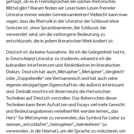
gefragt, ob es in Fremdsprachen ein solches rhetorisches
Mittel gibt? Warum finden wir Leser beim Lesen fremder
Literatur immer wieder Gemeinsamkeiten? Vielleicht kann man
sagen, dass die Rhetorik in der Literatur der Schlüssel ohne
Grenzen ist, ohne Sprachbarrieren, der Schlüssel, der
verwendet wird, um die verborgene Bedeutung zu
entschlüsseln, die in jedem literarischen Werk kodiert ist.
Deutsch ist da keine Ausnahme. Als ich die Gelegenheit hatte,
in Deutschland Literatur zu studieren, erkannte ich die
kulturellen Interferenzen und Ähnlichkeiten im literarischen
Diskurs. Deutsch hat auch „Metapher“, „Metapher“, „Vergleich“
oder „Doppelwelle“ wie Vietnamesisch und hat auch seine
eigenen einzigartigen Eigenschaften, die äußerst interessant
sind. Deshalb möchte ich Ihnen heute die rhetorischen
Techniken auf Deutsch vorstellen. Das Beherrschen dieser
Techniken kann Ihren Aufsätzen und Essays viel mehr Gewicht
und Bedeutungsebenen verleihen! Wir werden lernen, „das
Herz“ für Metonymie zu verwenden, das Symbol für Liebe zu
nennen, „entschlafen“, „heimgehen“, „heimkehren“ zu
verwenden , in die Heimat), um die Sprache zu reduzieren, um