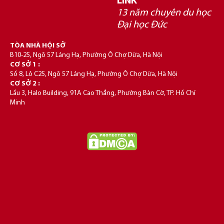
LINK
13 năm chuyên du học
Đại học Đức
TÒA NHÀ HỘI SỞ
B10-25, Ngõ 57 Láng Hạ, Phường Ô Chợ Dừa, Hà Nội
CƠ SỞ 1 :
Số 8, Lô C25, Ngõ 57 Láng Hạ, Phường Ô Chợ Dừa, Hà Nội
CƠ SỞ 2 :
Lầu 3, Halo Building, 91A Cao Thắng, Phường Bàn Cờ, TP. Hồ Chí
Minh