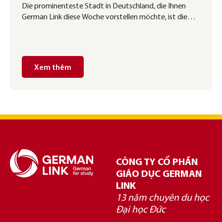
Die prominenteste Stadt in Deutschland, die Ihnen
German Link diese Woche vorstellen möchte, ist die
Stadt München. München beheimatet zwei berühmte
deutsche Universitäten und ist voller Kontraste:
modern und dynamisch, aber gleichzeitig alt und
entspannend. Es ist auch der Schnittpunkt von
Xem thêm
Hightech und Wissenschaft mit dem einfachen Charme
und dem puren Spaß des Oktoberfestes. Deshalb […]
CÔNG TY CỔ PHẦN
GIÁO DỤC GERMAN
LINK
13 năm chuyên du học
Đại học Đức