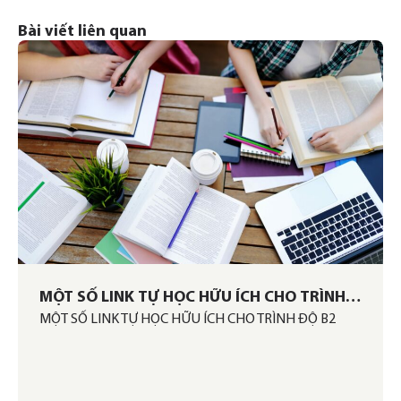
Bài viết liên quan
MỘT SỐ LINK TỰ HỌC HỮU ÍCH CHO TRÌNH
MỘT SỐ LINK TỰ HỌC HỮU ÍCH CHO TRÌNH ĐỘ B2
ĐỘ B2