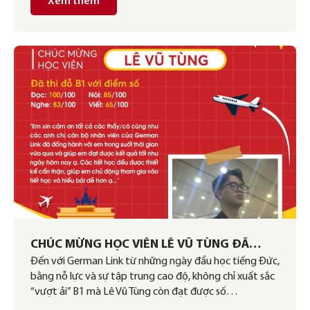
Xem thêm
CHÚC MỪNG HỌC VIÊN LÊ VŨ TÙNG ĐÃ
Đến với German Link từ những ngày đầu học tiếng Đức,
CHINH PHỤC THÀNH CÔNG KỲ THI B1 VỚI KỸ
bằng nỗ lực và sự tập trung cao độ, không chỉ xuất sắc
NĂNG ĐỌC ĐẠT ĐIỂM TUYỆT ĐỐI
“vượt ải” B1 mà Lê Vũ Tùng còn đạt được số…