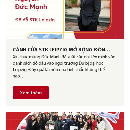
CÁNH CỬA STK LEIPZIG MỞ RỘNG ĐÓN
Xin chúc mừng Đức Mạnh đã xuất sắc ghi tên mình vào
CHÀO HỌC VIÊN GERMAN LINK
danh sách đỗ đầu vào ngôi trường Dự bị đại học
Leipzig. Đây quả là món quà tinh thần không thể
nào…
Xem thêm