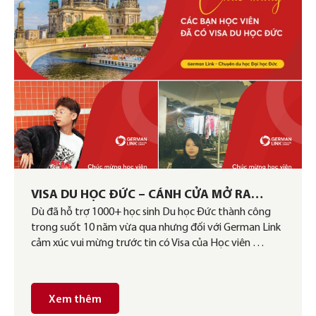
VISA DU HỌC ĐỨC – CÁNH CỬA MỞ RA
Dù đã hỗ trợ 1000+ học sinh Du học Đức thành công
CHÂN TRỜI MỚI
trong suốt 10 năm vừa qua nhưng đối với German Link
cảm xúc vui mừng trước tin có Visa của Học viên …
Xem thêm