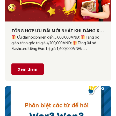
TỔNG HỢP ƯU ĐÃI MỚI NHẤT KHI ĐĂNG KÝ
Ưu đãi học phí lên đến 5,000,000 VNĐ;
Tặng bộ
KHÓA HỌC TẠI GERMAN LINK
giáo trình gốc trị giá 4,200,000 VNĐ;
Tặng 04 bộ
Flashcard tiếng Đức trị giá 1,600,000 VNĐ; …
Xem thêm