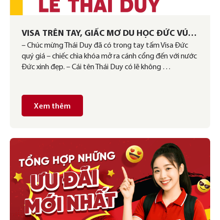
VISA TRÊN TAY, GIẤC MƠ DU HỌC ĐỨC VÚT
– Chúc mừng Thái Duy đã có trong tay tấm Visa Đức
BAY
quý giá – chiếc chìa khóa mở ra cánh cổng đến với nước
Đức xinh đẹp. – Cái tên Thái Duy có lẽ không …
Xem thêm