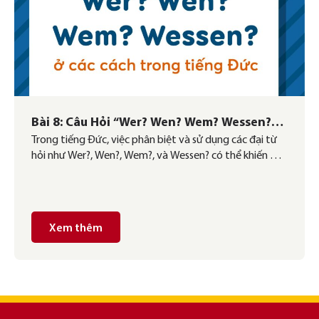
Bài 8: Câu Hỏi “Wer? Wen? Wem? Wessen?”
Trong tiếng Đức, việc phân biệt và sử dụng các đại từ
Trong Tiếng Đức
hỏi như Wer?, Wen?, Wem?, và Wessen? có thể khiến bạn
cảm thấy khó khăn nếu chưa hiểu rõ cách dùng. Hôm
nay, German Link sẽ giúp các bạn giải đáp thắc mắc về
những từ hỏi này và cách sử dụng chúng […]
Xem thêm