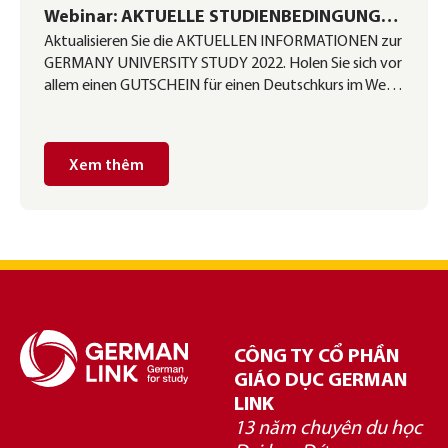
Webinar: AKTUELLE STUDIENBEDINGUNGEN
Aktualisieren Sie die AKTUELLEN INFORMATIONEN zur
AN DER DEUTSCHEN UNIVERSITÄT 2022
GERMANY UNIVERSITY STUDY 2022. Holen Sie sich vor
allem einen GUTSCHEIN für einen Deutschkurs im We…
Xem thêm
CÔNG TY CỔ PHẦN
GIÁO DỤC GERMAN
LINK
13 năm chuyên du học