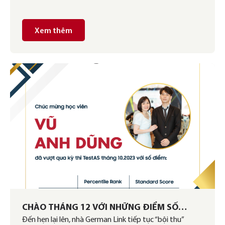
Xem thêm
CHÀO THÁNG 12 VỚI NHỮNG ĐIỂM SỐ
Đến hẹn lại lên, nhà German Link tiếp tục “bội thu”
TESTAS TUYỆT VỜI