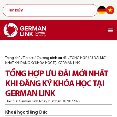
Trang chủ
/
Tin tức
/
Chương trình ưu đãi
/
TỔNG HỢP ƯU ĐÃI MỚI
NHẤT KHI ĐĂNG KÝ KHÓA HỌC TẠI GERMAN LINK
TỔNG HỢP ƯU ĐÃI MỚI NHẤT
KHI ĐĂNG KÝ KHÓA HỌC TẠI
GERMAN LINK
Tác giả:
German Link
Ngày xuất bản:
01/01/2025
Khoá học tiếng Đức