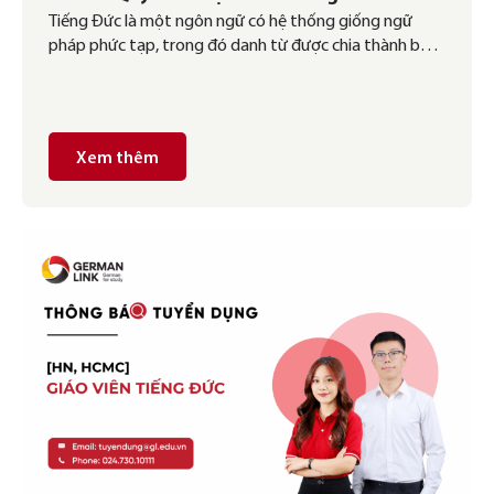
Tiếng Đức là một ngôn ngữ có hệ thống giống ngữ
Trong Tiếng Đức
pháp phức tạp, trong đó danh từ được chia thành ba
giống: giống trung (das), giống đực (der) và giống cái
(die). Việc nhận biết giống của danh từ là yếu tố quan
trọng để sử dụng đúng mạo từ, tính từ và đại […]
Xem thêm