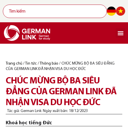
Trang chủ
/
Tin tức
/
Thông báo
/
CHÚC MỪNG BỘ BA SIÊU ĐẲNG
CỦA GERMAN LINK ĐÃ NHẬN VISA DU HỌC ĐỨC
CHÚC MỪNG BỘ BA SIÊU
ĐẲNG CỦA GERMAN LINK ĐÃ
NHẬN VISA DU HỌC ĐỨC
Tác giả:
German Link
Ngày xuất bản:
18/12/2023
Khoá học tiếng Đức