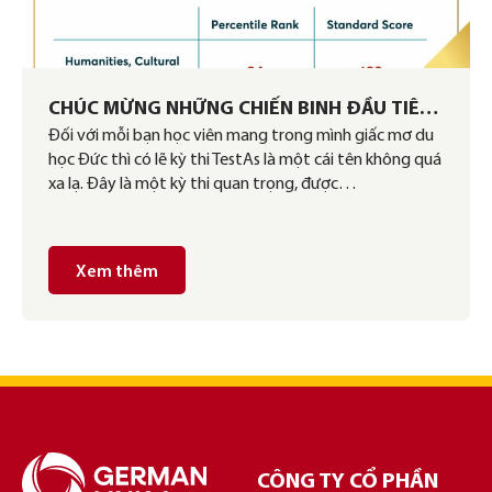
CHÚC MỪNG NHỮNG CHIẾN BINH ĐẦU TIÊN
Đối với mỗi bạn học viên mang trong mình giấc mơ du
CỦA GERMAN LINK ĐÃ VƯỢT QUA KỲ THI
học Đức thì có lẽ kỳ thi TestAs là một cái tên không quá
TESTAS MỘT CÁCH XUẤT SẮC
xa lạ. Đây là một kỳ thi quan trọng, được…
Xem thêm
CÔNG TY CỔ PHẦN