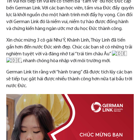
Tin vui nối tiếp tin vui khi có thêm ba “tấm vé” du học Đức cập
bến German Link. Với các bạn học viên, tấm visa Đức đầy quyền
lực là khởi nguồn cho một hành trình mới đầy hy vọng. Còn đối
với German Link đó là niềm vui, niềm tự hào được đồng hành
và chứng kiến hàng ngàn ước mơ du học Đức thành công.
Xin chúc mừng 3 cô gái Như Ý, Khánh Linh, Thùy Linh đã tiến
gần hơn đến nước Đức xinh đẹp. Chúc các bạn sẽ có những trải
nghiệm tuyệt vời và đáng nhớ tại “trái tim châu Âu”
, nhanh chóng hòa nhập với môi trường mới.
German Link tin rằng với “hành trang” đã được tích lũy các bạn
sẽ tiếp tục gặt hái được nhiều thành công hơn nữa tại bầu trời
nước Đức.