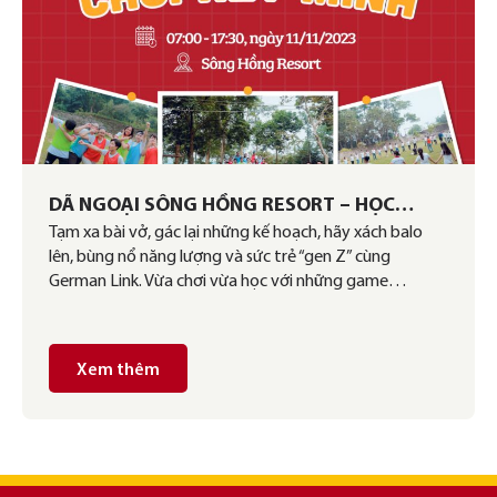
DÃ NGOẠI SÔNG HỒNG RESORT – HỌC
Tạm xa bài vở, gác lại những kế hoạch, hãy xách balo
NHIỆT TÌNH, CHƠI HẾT MÌNH
lên, bùng nổ năng lượng và sức trẻ “gen Z” cùng
German Link. Vừa chơi vừa học với những game…
Xem thêm