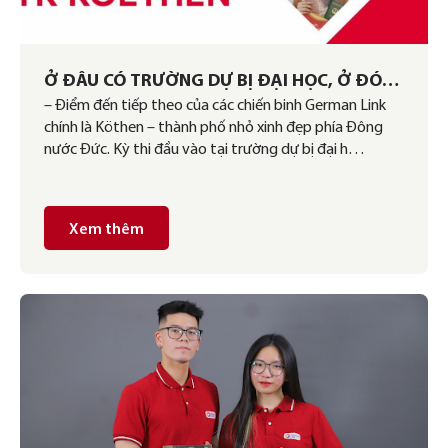
Ở ĐÂU CÓ TRƯỜNG DỰ BỊ ĐẠI HỌC, Ở ĐÓ
– Điểm đến tiếp theo của các chiến binh German Link
CÓ HỌC VIÊN GERMAN LINK
chính là Köthen – thành phố nhỏ xinh đẹp phía Đông
nước Đức. Kỳ thi đầu vào tại trường dự bị đại h…
Xem thêm