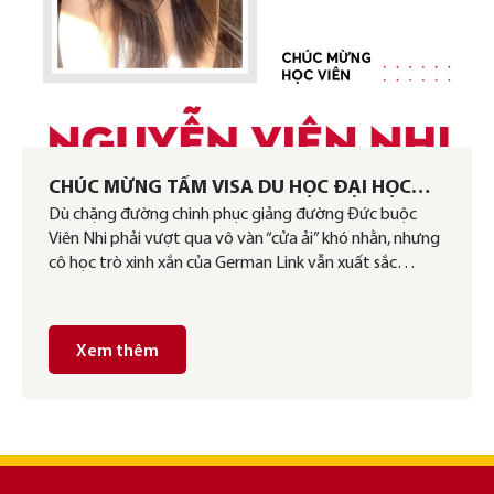
CHÚC MỪNG TẤM VISA DU HỌC ĐẠI HỌC
Dù chặng đường chinh phục giảng đường Đức buộc
ĐỨC NÓNG HỔI CỦA VIÊN NHI CẬP BẾN
Viên Nhi phải vượt qua vô vàn “cửa ải” khó nhằn, nhưng
GERMAN LINK
cô học trò xinh xắn của German Link vẫn xuất sắc…
Xem thêm