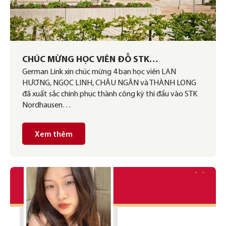
CHÚC MỪNG HỌC VIÊN ĐỖ STK
German Link xin chúc mừng 4 bạn học viên LAN
NORDHAUSEN
HƯƠNG, NGỌC LINH, CHÂU NGÂN và THÀNH LONG
đã xuất sắc chinh phục thành công kỳ thi đầu vào STK
Nordhausen…
Xem thêm