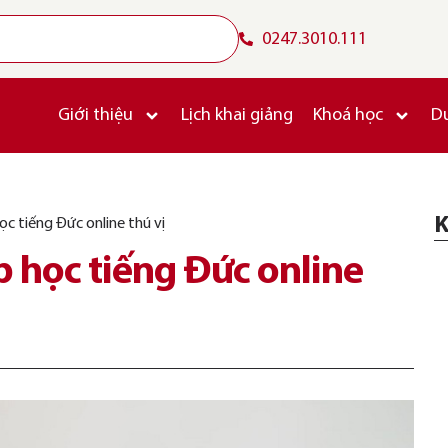
0247.3010.111
Giới thiệu
Lịch khai giảng
Khoá học
D
K
c tiếng Đức online thú vị
 học tiếng Đức online