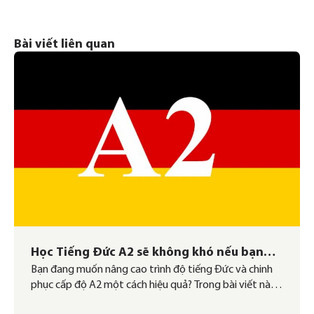
Bài viết liên quan
Học Tiếng Đức A2 sẽ không khó nếu bạn
Bạn đang muốn nâng cao trình độ tiếng Đức và chinh
biết 4 điều này
phục cấp độ A2 một cách hiệu quả? Trong bài viết này,
German Link sẽ hướng dẫn bạn lộ trình học tiếng Đức