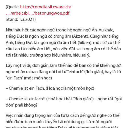
(Quelle:
http://cornelia.siteware.ch/
…/arbeitsbl…/betonungwoe.pdf
,
Stand: 1.3.2021)
Như hầu hết các ngôn ngữ trong hệ ngôn ngữ Ấn-Âu khác,
tiếng Đức là ngôn ngữ có trọng âm (Akzent). Cũng như tiếng
Anh, tiếng Đức là ngôn ngữ đa âm tiết (Silben): một từ có thể
cấu tạo từ nhiều âm tiết, nên việc đặt sai trọng âm có thể dẫn
tới rất nhiều trường hợp hiểu nhầm, hiểu sai ý.
Lấy một ví dụ đơn giản, làm thế nào để bạn có thể khiến người
nghe nhận ra bạn đang nói tới từ “einfach” (đơn giản), hay là từ
“ein Fach” (một môn học)
– Chemie ist ein Fach. (Hoá học là một môn học)
– Chemie ist einfach!!! (Hoá học thật “đơn giản”) – nghe rất “gợi
đòn” phải không?
Việc nhấn đúng trọng âm của từ là cách để người nghe có thể
hiểu được bạn muốn truyền tải nội dung gì. Là một người