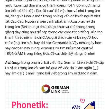
người nước ngoài học tiếng Đức với background là tiếng Việt –
một ngôn ngữ đơn âm, có thanh điệu, một “ngôn ngữ mang
âm tiết có tính độc lập rất cao” thì việc học và nhớ trọng âm
đã, đang và luôn là một trong những vấn đề khiến người Việt
rất đau đầu. Ngoài ra, bên cạnh phát âm (Aussprache) thì
trọng âm (Betonung) chưa được thực sự chú trọng trong
giảng dạy cũng như đề cập trong các giáo trình tiếng Đức cho
thanh thiếu niên mà chỉ được giải thích cặn kẽ khi người học
chủ động tìm hiểu hay khi học Germanistik. Vậy nên, ngày hôm
nay các bạn hãy cùng German Link tìm hiểu một chút về
TRỌNG ÂM trong tiếng Đức để cải thiện kỹ năng nói nhé!
Achtung:
Trong phạm vi bài viết này, German Link sẽ chỉ đề cập
tới vị trí trọng âm và tạm bỏ qua về việc đó là âm ngắn ( _ )
hay âm dài ( . ) nhé! Trong bài viết trọng âm sẽ được in đậm.