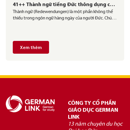
41++ Thành ngữ tiếng Đức thông dụng của
Thành ngữ (Redewendungen) là một phần không thể
người bản xứ
thiếu trong ngôn ngữ hàng ngày của người Đức. Chúng
không chỉ giúp câu nói trở nên tự nhiên, giàu hình ảnh
mà còn thể hiện tư duy và văn hóa của người bản xứ.
Nếu bạn muốn sử dụng tiếng Đức như một người bản
địa […]
Xem thêm
CÔNG TY CỔ PHẦN
GIÁO DỤC GERMAN
LINK
13 năm chuyên du học