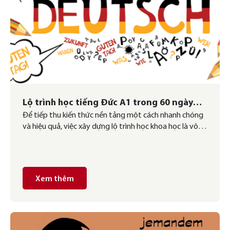
Lộ trình học tiếng Đức A1 trong 60 ngày
Để tiếp thu kiến thức nền tảng một cách nhanh chóng
siêu chi tiết
và hiệu quả, việc xây dựng lộ trình học khoa học là vô
cùng quan trọng. Trong bài viết này, German Link sẽ
giúp bạn khám phá lộ trình học tiếng Đức A1 chi tiết,
tóm tắt các nội dung cần học và chia […]
Xem thêm