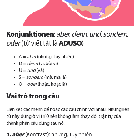
Konjunktionen
:
aber, denn, und, sondern,
oder
(từ viết tắt là
ADUSO
)
A =
aber
(nhưng, tuy nhiên)
D =
denn
(vì, bởi vì)
U =
und
(và)
S =
sondern
(mà, mà là)
O =
oder
(hoặc, hoặc là)
Vai trò trong câu
Liên kết các mệnh đề hoặc các câu chính với nhau.
Những liên
từ này đứng ở vị trí 0 nên không làm thay đổi trật tự của
thành phần câu đứng sau nó.
1. aber
(Kontrast): nhưng, tuy nhiên