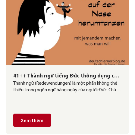
41++ Thành ngữ tiếng Đức thông dụng của
Thành ngữ (Redewendungen) là một phần không thể
người bản xứ
thiếu trong ngôn ngữ hàng ngày của người Đức. Chúng
không chỉ giúp câu nói trở nên tự nhiên, giàu hình ảnh
mà còn thể hiện tư duy và văn hóa của người bản xứ.
Nếu bạn muốn sử dụng tiếng Đức như một người bản
địa […]
Xem thêm