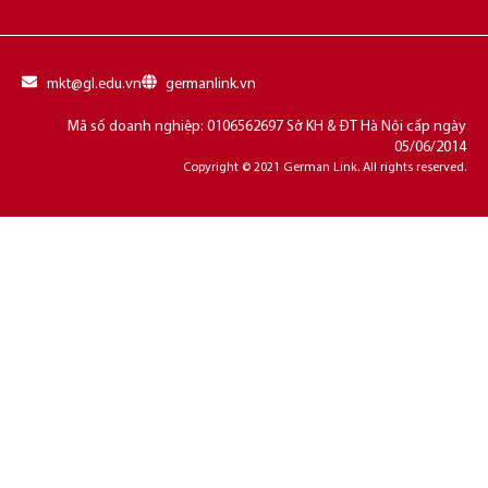
mkt@gl.edu.vn
germanlink.vn
Mã số doanh nghiệp: 0106562697 Sở KH & ĐT Hà Nội cấp ngày
05/06/2014
Copyright © 2021 German Link. All rights reserved.