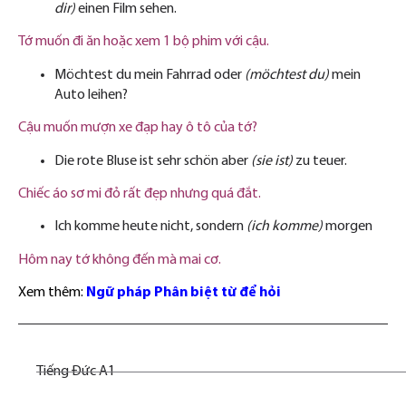
dir)
einen Film sehen.
Tớ muốn đi ăn hoặc xem 1 bộ phim với cậu.
Möchtest du mein Fahrrad oder
(möchtest du)
mein
Auto leihen?
Cậu muốn mượn xe đạp hay ô tô của tớ?
Die rote Bluse ist sehr schön aber
(sie ist)
zu teuer.
Chiếc áo sơ mi đỏ rất đẹp nhưng quá đắt.
Ich komme heute nicht, sondern
(ich komme
)
morgen
Hôm nay tớ không đến mà mai cơ.
Xem thêm:
Ngữ pháp Phân biệt từ để hỏi
Tiếng Đức A1