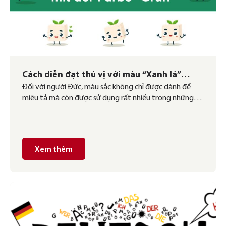
Cách diễn đạt thú vị với màu “Xanh lá”
Đối với người Đức, màu sắc không chỉ được dành để
trong tiếng Đức
miêu tả mà còn được sử dụng rất nhiều trong những
cấu trúc, cách nói hằng ngày đấy. “jemanden grün und
blau schlagen”, “grün um die Nase sein”,… những cấu
trúc này có ý nghĩa là gì? Hôm nay chúng ta sẽ cùng
nhau tìm […]
Xem thêm