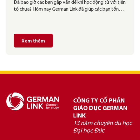
Đã bao giờ các bạn gặp vấn đề khi học động từ với tiền
tố chưa? Hôm nay German Link đã giúp các bạn tổng
hợp những động từ với tiền tố “ver”. Hi vọng bài viết
này sẽ giúp việc học của các bạn trở nên dễ dàng hơn
nhé.
Xem thêm
CÔNG TY CỔ PHẦN
GIÁO DỤC GERMAN
LINK
13 năm chuyên du học
Đại học Đức