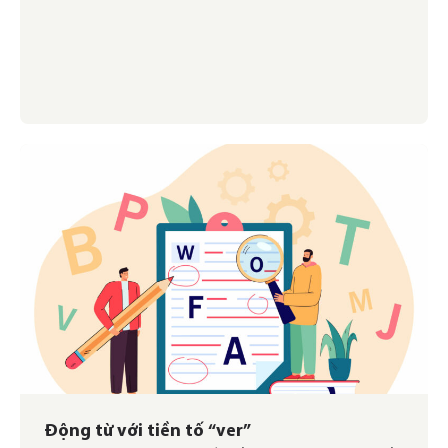
Động từ với tiền tố “ver”