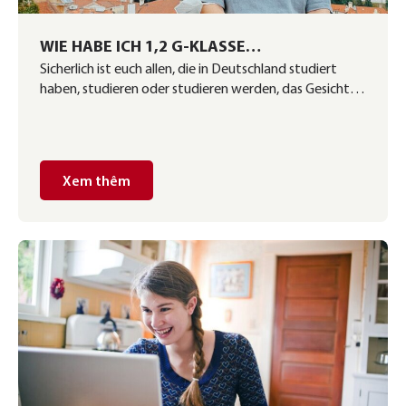
WIE HABE ICH 1,2 G-KLASSE
Sicherlich ist euch allen, die in Deutschland studiert
VALEDICTORIANS BEI STK HAMBURG
haben, studieren oder studieren werden, das Gesicht
BEKOMMEN?
von Hong Dang bekannt, oder? Nachdem Nguyen
Hong Dang (anscheinend) das erste Mal, seit das
Goethe-Institut das Format der B2-Prüfung geändert
hat, B2-Abschluss in Reading (Oktober 2019 – 97 %)
Xem thêm
war, hat er sich kürzlich erneut erfolgreich in die
Goldtabelle […]