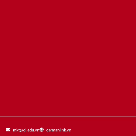
mkt@gl.edu.vn
germanlink.vn