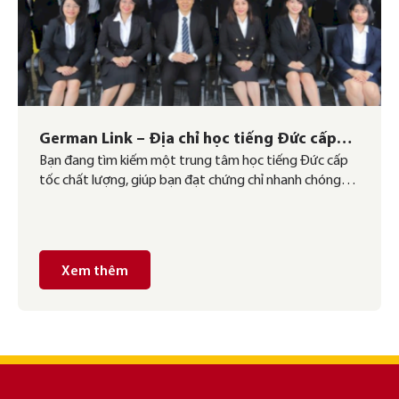
German Link – Địa chỉ học tiếng Đức cấp
Bạn đang tìm kiếm một trung tâm học tiếng Đức cấp
tốc uy tín, hiệu quả
tốc chất lượng, giúp bạn đạt chứng chỉ nhanh chóng
với điểm số “ấn tượng”? German Link chính là lựa chọn
lý tưởng dành cho bạn! Với đội ngũ giáo viên giàu kinh
nghiệm, lộ trình học tinh gọn và phương pháp giảng
dạy […]
Xem thêm