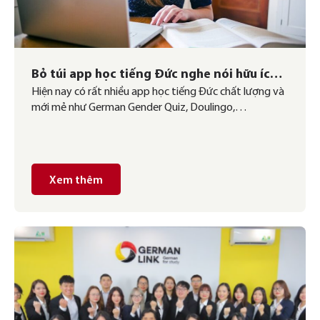
Bỏ túi app học tiếng Đức nghe nói hữu ích
Hiện nay có rất nhiều app học tiếng Đức chất lượng và
dành cho bạn
mới mẻ như German Gender Quiz, Doulingo,
Memrise… Tuy nhiên có một app cực kỳ hữu ích cho
các bạn muốn tăng khả năng nghe và nói đó chính là
Chaterbugs Streams. Chúng ta cùng tìm hiểu loại app
tiếng Đức trong bài […]
Xem thêm