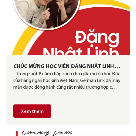
CHÚC MỪNG HỌC VIÊN ĐẶNG NHẬT LINH ĐÃ
– Trong suốt 8 năm chắp cánh cho giấc mơ du học Đức
CÓ VISA DU HỌC ĐỨC
của hàng ngàn học sinh Việt Nam, German Link đã may
mắn được đồng hành cùng rất nhiều trường hợp c…
Xem thêm