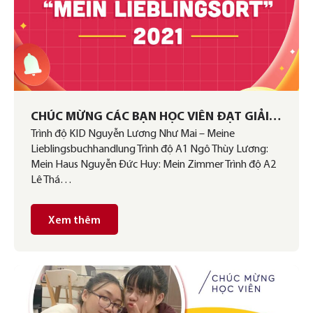
CHÚC MỪNG CÁC BẠN HỌC VIÊN ĐẠT GIẢI
Trình độ KID Nguyễn Lương Như Mai – Meine
CUỘC THI “MEIN LIEBLINGSORT” 2021
Lieblingsbuchhandlung Trình độ A1 Ngô Thùy Lương:
Mein Haus Nguyễn Đức Huy: Mein Zimmer Trình độ A2
Lê Thá…
Xem thêm