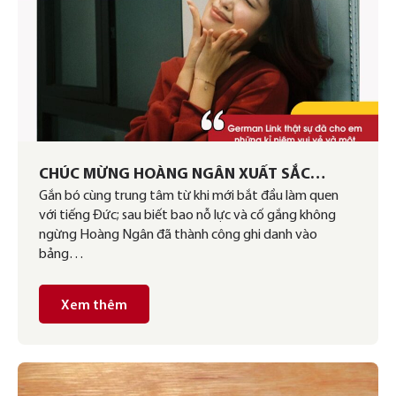
CHÚC MỪNG HOÀNG NGÂN XUẤT SẮC
Gắn bó cùng trung tâm từ khi mới bắt đầu làm quen
CHINH PHỤC TẤM BẰNG B1
với tiếng Đức; sau biết bao nỗ lực và cố gắng không
ngừng Hoàng Ngân đã thành công ghi danh vào
bảng…
Xem thêm