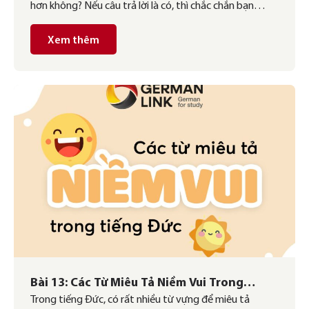
hơn không? Nếu câu trả lời là có, thì chắc chắn bạn
không thể bỏ qua Modalpartikeln – những từ nhỏ
nhưng có sức mạnh lớn trong việc diễn đạt ý nghĩa và
Xem thêm
sắc thái trong câu. Vậy Modalpartikeln là gì? Chúng có
[…]
Bài 13: Các Từ Miêu Tả Niềm Vui Trong
Trong tiếng Đức, có rất nhiều từ vựng để miêu tả
Tiếng Đức