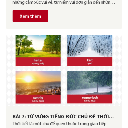
những cảm xúc vui vẻ, từ niềm vui đơn giản đến những
cảm giác phấn khích tột độ. Việc sử dụng chính xác các
từ này sẽ giúp bạn diễn đạt cảm xúc một cách tự nhiên
Xem thêm
và phù hợp trong từng tình huống. […]
BÀI 7: TỪ VỰNG TIẾNG ĐỨC CHỦ ĐỀ THỜI
Thời tiết là một chủ đề quen thuộc trong giao tiếp
TIẾT A1