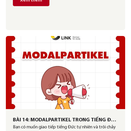
Xem thêm
BÀI 14: MODALPARTIKEL TRONG TIẾNG ĐỨC
Bạn có muốn giao tiếp tiếng Đức tự nhiên và trôi chảy
(PHẦN 1)