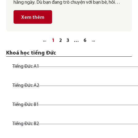
hằng ngày. Dù bạn đang trò chuyện với bạn bè, hỏi
thăm thời tiết ở một nơi nào đó hay theo dõi dự báo
thời tiết, việc nắm vững các từ vựng và cách diễn đạt
Xem thêm
về thời tiết bằng tiếng Đức sẽ giúp […]
←
1
2
3
…
6
→
Khoá học tiếng Đức
Tiếng Đức A1
Tiếng Đức A2
Tiếng Đức B1
Tiếng Đức B2