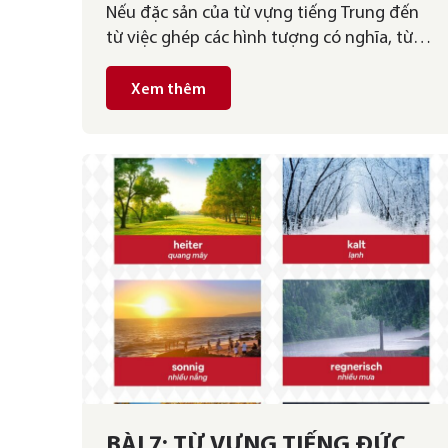
Nếu đặc sản của từ vựng tiếng Trung đến
tiếng Đức có ý nghĩa đẹp nhất
từ việc ghép các hình tượng có nghĩa, từ
– Schönste deutsche Wörter
vựng tiếng Hàn viết bởi việc ghép vần có
quy tắc, thì đặc sản của tiếng Đức là tạo ra
Xem thêm
từ vựng mới từ chính việc ghép các từ vựng
vào với nhau. Bởi vậy, tiếng Đức […]
BÀI 7: TỪ VỰNG TIẾNG ĐỨC