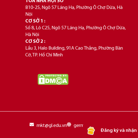
TÒA NHÀ HỘI SỞ
B10-25, Ngõ 57 Láng Hạ, Phường Ô Chợ Dừa, Hà
Nội
CƠ SỞ 1 :
Số 8, Lô C25, Ngõ 57 Láng Hạ, Phường Ô Chợ Dừa,
Hà Nội
CƠ SỞ 2 :
Lầu 3, Halo Building, 91A Cao Thắng, Phường Bàn
Cờ, TP. Hồ Chí Minh
mkt@gl.edu.vn
germanlink.vn
Đăng ký và nhận 