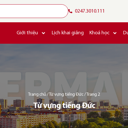
0247.3010.111
Giới thiệu
Lịch khai giảng
Khoá học
D
Trang chủ
/
Từ vựng tiếng Đức
/
Trang 2
Từ vựng tiếng Đức