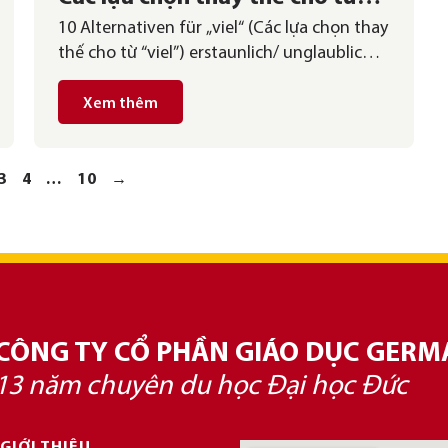
10 Alternativen für „viel“ (Các lựa chọn thay
“viel”
thế cho từ “viel”) erstaunlich/ unglaublich/
irrsinnig/ unheimlich viel: cực kì nhiều, rất
nhiều In meinem Viertel gibt es irrsinnig
Xem thêm
viele Bäckereien und Apotheken. (Có rất
nhiều tiệm bánh và hiệu thuốc trong khu
phố của tôi.) reichlich: khá nhiều, dư dả Es
3
4
…
10
→
gibt noch reichlich Essen. […]
CÔNG TY CỔ PHẦN GIÁO DỤC GERM
13 năm chuyên du học Đại học Đức