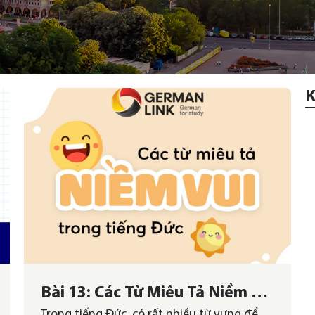
K
Bài 13: Các Từ Miêu Tả Niềm Vui
Trong tiếng Đức, có rất nhiều từ vựng để