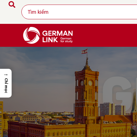
→
Chỉ mục